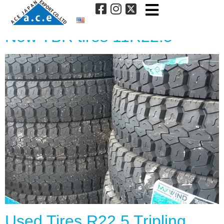
タイヤサイズ:
22.5inch
New TBR tires 11R22.5
Used Tires R22.5 Tripling