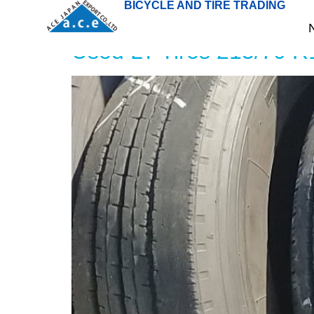
BICYCLE AND TIRE TRADING
タイヤサイズ:
17.5inch
Used LT Tires 215/70 R