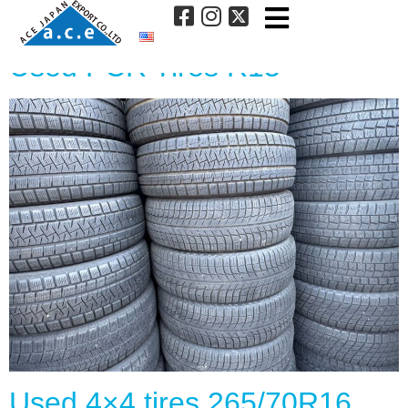
タイヤサイズ:
15inch
Used PCR Tires R15
Used 4×4 tires 265/70R16